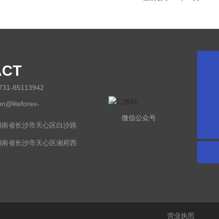
ACT
0731-85113942
1-85113942
liteforex-
cmechn@liteforex-chinese.com
微信公众号
湖南省长沙市天心区白沙路
公众号
湖南省长沙市天心区湘府西
营业执照