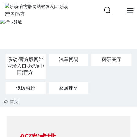
乐动·官方版网站
汽车贸易
科研医疗
登录入口-乐动(中
国)官方 
低碳减排
家居建材
首页