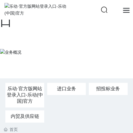
乐动·官方版网站登录入
口
乐动·官方版网站
进口业务
招投标业务
登录入口-乐动(中
国)官方
内贸及供应链
首页