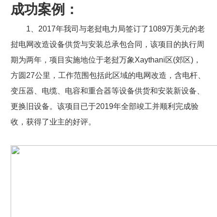
成功案例：
1、2017年我司与老挝电力局签订了1089万美元的老
挝电网改造设备供货与安装总承包合同，该项目的执行周
期为两年，项目实施地位于老挝万象Xaythani区(郊区)，
方圆27公里，工作范围包括此区域的电网改造，含电杆、
变压器、电缆、电容和重合器等设备供货和安装新设备、
更换旧设备。该项目已于2019年全部竣工并顺利完成验
收，获得了业主的好评。